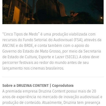
“Cinco Tipos de Medo” é uma produção viabilizada com
recursos do Fundo Setorial do Audiovisual (FSA), através da
ANCINE e do BRDE, e conta também com o apoio do
Governo do Estado de Mato Grosso, por meio da Secretaria
de Estado de Cultura, Esporte e Lazer (SECEL). A obra deve
percorrer festivais ao redor do mundo antes de seu
lançamento nos cinemas brasileiros.
Sobre a DRUZINA CONTENT | Coprodutora
A premiada empresa Druzina Content possui mais de 20
anos de experiência no mercado de inovação audiovisual e
produção de conteúdo. Atualmente, Druzina tem presença