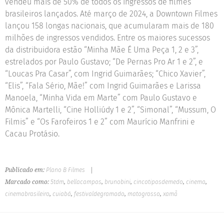
vendeu mais de 50% de todos os ingressos de filmes
brasileiros lançados. Até março de 2024, a Downtown Filmes
lançou 158 longas nacionais, que acumularam mais de 180
milhões de ingressos vendidos. Entre os maiores sucessos
da distribuidora estão “Minha Mãe É Uma Peça 1, 2 e 3”,
estrelados por Paulo Gustavo; “De Pernas Pro Ar 1 e 2”, e
“Loucas Pra Casar”, com Ingrid Guimarães; “Chico Xavier”,
“Elis”, “Fala Sério, Mãe!” com Ingrid Guimarães e Larissa
Manoela, “Minha Vida em Marte” com Paulo Gustavo e
Mônica Martelli, “Cine Holliúdy 1 e 2”, “Simonal”, “Mussum, O
Filmis” e “Os Farofeiros 1 e 2” com Maurício Manfrini e
Cacau Protásio.
Publicado em:
Plano B Filmes
|
Marcado como:
5tdm
,
bellacampos
,
brunobini
,
cincotiposdemedo
,
cinema
,
cinemabrasileiro
,
cuiabá
,
festivaldegramado
,
matogrosso
,
xamã