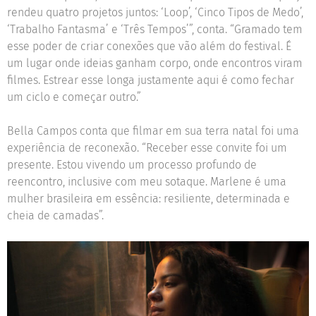
rendeu quatro projetos juntos: ‘Loop’, ‘Cinco Tipos de Medo’,
‘Trabalho Fantasma’ e ‘Três Tempos’”, conta. “Gramado tem
esse poder de criar conexões que vão além do festival. É
um lugar onde ideias ganham corpo, onde encontros viram
filmes. Estrear esse longa justamente aqui é como fechar
um ciclo e começar outro.”
Bella Campos conta que filmar em sua terra natal foi uma
experiência de reconexão. “Receber esse convite foi um
presente. Estou vivendo um processo profundo de
reencontro, inclusive com meu sotaque. Marlene é uma
mulher brasileira em essência: resiliente, determinada e
cheia de camadas”.