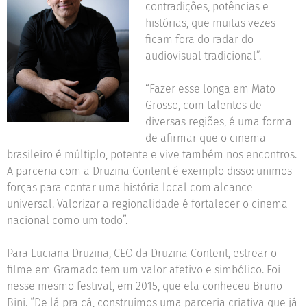
contradições, potências e
histórias, que muitas vezes
ficam fora do radar do
audiovisual tradicional”.
“Fazer esse longa em Mato
Grosso, com talentos de
diversas regiões, é uma forma
de afirmar que o cinema
brasileiro é múltiplo, potente e vive também nos encontros.
A parceria com a Druzina Content é exemplo disso: unimos
forças para contar uma história local com alcance
universal. Valorizar a regionalidade é fortalecer o cinema
nacional como um todo”.
Para Luciana Druzina, CEO da Druzina Content, estrear o
filme em Gramado tem um valor afetivo e simbólico. Foi
nesse mesmo festival, em 2015, que ela conheceu Bruno
Bini. “De lá pra cá, construímos uma parceria criativa que já