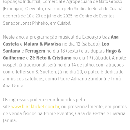
Exposição Industrial, Comercial e Agropecuária de Mato Grosso
(Expoagro). O evento, realizado pelo Sindicato Rural de Cuiabá,
ocorrerá de 10 a 20 de julho de 2025 no Centro de Eventos
Senador Jonas Pinheiro, em Cuiabá.
Neste ano, a programação musical da Expoagro traz
Ana
Castela
e
Maiara & Maraísa
no dia 12 (sábado),
Leo
Santana
e
Ferrugem
no dia 18 (sexta) e as duplas
Hugo &
Guilherme
e
Zé Neto & Cristiano
no dia 19 (sábado). A noite
gospel, já tradicional, será no dia 14 de julho, com atrações
como Jefferson & Suellen. Já no dia 20, o palco é dedicado
a músicos católicos, como Padre Adriano Zandoná e Irmã
Ana Paula.
Os ingressos podem ser adquiridos pelo
site
www.blackticket.com.br
, ou presencialmente, em pontos
de venda físicos na Prime Eventos, Casa de Festas e Livraria
Janina.