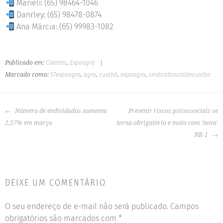
Marieli: (65) 98464-1046
Danrley: (65) 98478-0874
Ana Márcia: (65) 99983-1082
Publicado em:
Clientes
,
Expoagro
|
Marcado como:
57expoagro
,
agro
,
cuiabá
,
expoagro
,
sindicatoruraldecuiaba
Número de endividados aumenta
Prevenir riscos psicossociais se
2,57% em março
torna obrigatório e maio com ‘nova’
NR-1
DEIXE UM COMENTÁRIO
O seu endereço de e-mail não será publicado.
Campos
obrigatórios são marcados com
*