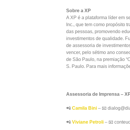
Sobre a XP
A XP é a plataforma líder em se
Inc., que tem como propósito t
das pessoas, promovendo educ
investimentos de qualidade. 
de assessoria de investimentos
vencer, pelo sétimo ano consec
de São Paulo, na premiação “O
S. Paulo. Para mais informaçõe
Assessoria de Imprensa – X
📲
Camila Bini
– 📧 dialog@di
📲
Viviane Petroli
– 📧 conteu