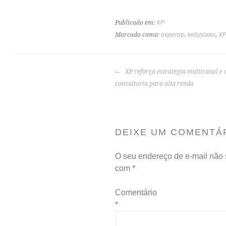
Publicado em:
XP
Marcado como:
expertxp
,
kellyslater
,
X
XP reforça estratégia multicanal e
consultoria para alta renda
DEIXE UM COMENTÁ
O seu endereço de e-mail não 
com
*
Comentário
*