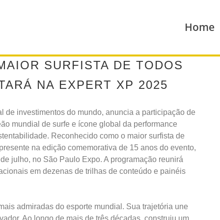
Home
 MAIOR SURFISTA DE TODOS
TARÁ NA EXPERT XP 2025
al de investimentos do mundo, anuncia a participação de
eão mundial de surfe e ícone global da performance
stentabilidade. Reconhecido como o maior surfista de
á presente na edição comemorativa de 15 anos do evento,
 de julho, no São Paulo Expo. A programação reunirá
nacionais em dezenas de trilhas de conteúdo e painéis
 mais admiradas do esporte mundial. Sua trajetória une
inovador. Ao longo de mais de três décadas, construiu um