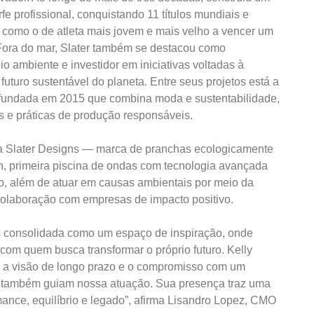
e profissional, conquistando 11 títulos mundiais e
, como o de atleta mais jovem e mais velho a vencer um
Fora do mar, Slater também se destacou como
 ambiente e investidor em iniciativas voltadas à
uturo sustentável do planeta. Entre seus projetos está a
fundada em 2015 que combina moda e sustentabilidade,
os e práticas de produção responsáveis.
a Slater Designs — marca de pranchas ecologicamente
, primeira piscina de ondas com tecnologia avançada
o, além de atuar em causas ambientais por meio da
olaboração com empresas de impacto positivo.
s consolidada como um espaço de inspiração, onde
com quem busca transformar o próprio futuro. Kelly
a, a visão de longo prazo e o compromisso com um
e também guiam nossa atuação. Sua presença traz uma
ance, equilíbrio e legado”, afirma Lisandro Lopez, CMO